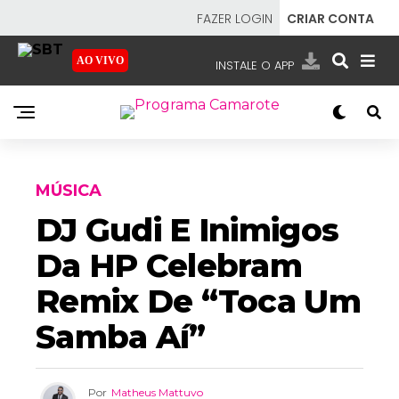
FAZER LOGIN
CRIAR CONTA
AO VIVO
INSTALE O APP
EMISSORAS
NOSSAS REDES
APP TV SBT
MÚSICA
DJ Gudi E Inimigos
Da HP Celebram
SBT
- SISTEMA BRASILEIRO DE TELEVISÃO
Remix De “Toca Um
Samba Aí”
Por
Matheus Mattuvo