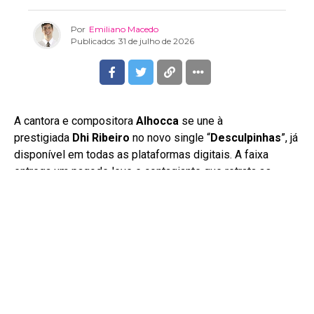
Por
Emiliano Macedo
Publicados
31 de julho de 2026
A cantora e compositora
Alhocca
se une à
prestigiada
Dhi Ribeiro
no novo single “
Desculpinhas
”, já
disponível em todas as plataformas digitais. A faixa
entrega um pagode leve e contagiante que retrata as
peripécias e imprevistos do cotidiano urbano. Com bom
humor e uma dose generosa de jogo de cintura, a narrativa
gira em torno de situações inusitadas que acontecem
enquanto se aproveita a vida na rua, funcionando como
pretextos perfeitos para esticar a noite e não voltar tão
cedo para casa, mantendo a plenitude no meio do caos.