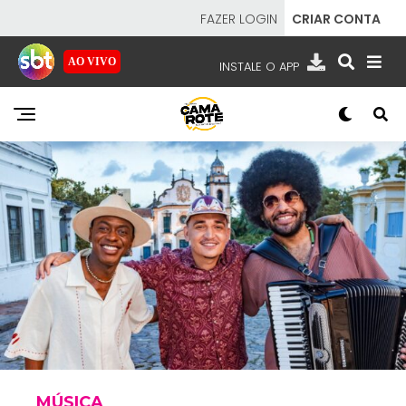
FAZER LOGIN
CRIAR CONTA
AO VIVO
INSTALE O APP
EMISSORAS
NOSSAS REDES
APP TV SBT
SBT
- SISTEMA BRASILEIRO DE TELEVISÃO
MÚSICA