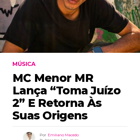
MÚSICA
MC Menor MR
Lança “Toma Juízo
2” E Retorna Às
Suas Origens
Por
Emiliano Macedo