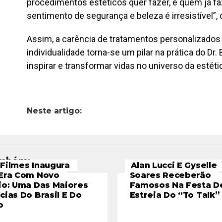
procedimentos estéticos quer fazer, e quem já fa
sentimento de segurança e beleza é irresistível”, 
Assim, a carência de tratamentos personalizados
individualidade torna-se um pilar na prática do Dr.
inspirar e transformar vidas no universo da estéti
Neste artigo:
ambém:
Filmes Inaugura
Alan Lucci E Gyselle
Era Com Novo
Soares Receberão
io: Uma Das Maiores
Famosos Na Festa D
cias Do Brasil E Do
Estreia Do “To Talk”
o