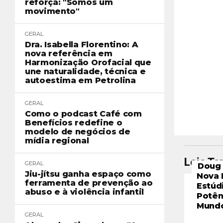
reforça: "Somos um
movimento"
GERAL
Dra. Isabella Florentino: A
nova referência em
Harmonização Orofacial que
une naturalidade, técnica e
autoestima em Petrolina
GERAL
Como o podcast Café com
Benefícios redefine o
modelo de negócios de
mídia regional
Leia T
GERAL
Doug 
Jiu-jítsu ganha espaço como
Nova 
ferramenta de prevenção ao
Estúd
abuso e à violência infantil
Potên
Mund
GERAL