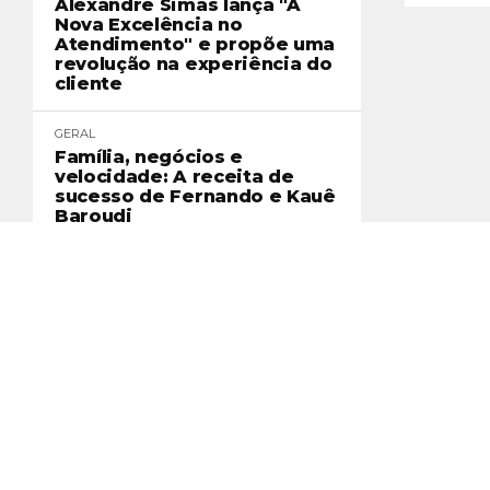
Alexandre Simas lança "A
Nova Excelência no
Atendimento" e propõe uma
revolução na experiência do
cliente
GERAL
Família, negócios e
velocidade: A receita de
sucesso de Fernando e Kauê
Baroudi
Início
Geral
Eventos
Mús
Copyright © 2026 | Todos os Dir