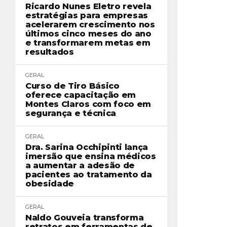
Ricardo Nunes Eletro revela
estratégias para empresas
acelerarem crescimento nos
últimos cinco meses do ano
e transformarem metas em
resultados
GERAL
Curso de Tiro Básico
oferece capacitação em
Montes Claros com foco em
segurança e técnica
GERAL
Dra. Sarina Occhipinti lança
imersão que ensina médicos
a aumentar a adesão de
pacientes ao tratamento da
obesidade
GERAL
Naldo Gouveia transforma
retratos em ferramentas de