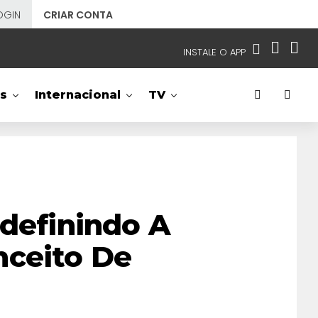
OGIN
CRIAR CONTA
INSTALE O APP
EMISSORAS
s
Internacional
TV
NOSSAS REDES
APP TV SBT
SBT
- SISTEMA BRASILEIRO DE TELEVISÃO
edefinindo A
nceito De