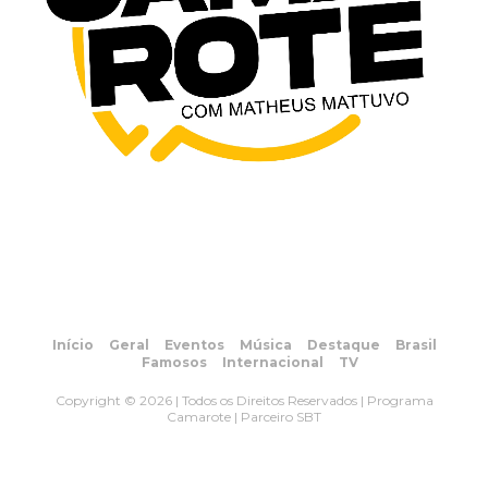
Início
Geral
Eventos
Música
Destaque
Brasil
Famosos
Internacional
TV
Copyright © 2026 | Todos os Direitos Reservados | Programa
Camarote | Parceiro SBT