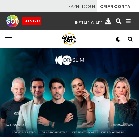
FAZER LOGIN
CRIAR CONTA
AO VIVO
INSTALE O APP
EMISSORAS
NOSSAS REDES
APP TV SBT
SBT
- SISTEMA BRASILEIRO DE TELEVISÃO