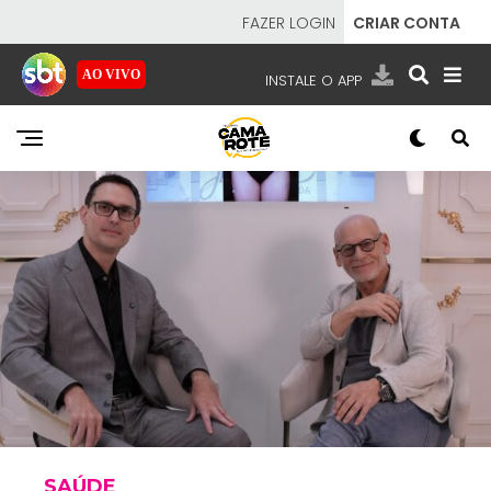
FAZER LOGIN
CRIAR CONTA
AO VIVO
INSTALE O APP
EMISSORAS
NOSSAS REDES
APP TV SBT
SBT
- SISTEMA BRASILEIRO DE TELEVISÃO
SAÚDE