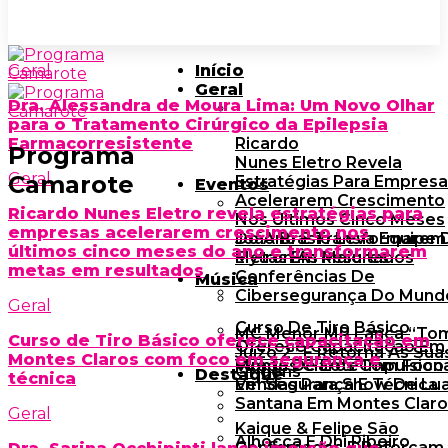
Geral
Início
Geral
Dra. Alessandra de Moura Lima: Um Novo Olhar
para o Tratamento Cirúrgico da Epilepsia
Farmacorresistente
Ricardo
Programa
Nunes Eletro Revela
Geral
Camarote
Estratégias Para Empres
Eventos
Acelerarem Crescimento
Ricardo Nunes Eletro revela estratégias para
Nos Últimos Cinco Meses
empresas acelerarem crescimento nos
Do Ano E Transformarem
João Brasio Leva Equipe 
últimos cinco meses do ano e transformarem
Metas Em Resultados
Elytron Às Maiores
metas em resultados
Conferências De
Música
Cibersegurança Do Mund
Geral
Curso De Tiro Básico
MC Menor MR Lança “To
Curso de Tiro Básico oferece capacitação em
Oferece Capacitação Em
Juízo 2” E Retorna Às Sua
Montes Claros com foco em segurança e
Montes Claros Com Foco
Virada De Lote Impulsion
Origens
Destaque
técnica
Em Segurança E Técnica
Vendas Para Show De Lu
Santana Em Montes Claro
Geral
Kaique & Felipe São
Alhocca E Dhi Ribeiro
Confirmados E Reforçam