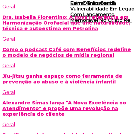
Falhar Transforma
Com Danilo Gentili
Geral
Vulnerabilidade Em Lega
Com Lançamento
Dra. Isabella Florentino: A nova referência em
Memorável No Cristo Rei
Harmonização Orofacial que une naturalidade,
técnica e autoestima em Petrolina
Geral
Como o podcast Café com Benefícios redefine
o modelo de negócios de mídia regional
Geral
Jiu-jítsu ganha espaço como ferramenta de
prevenção ao abuso e à violência infantil
Geral
Alexandre Simas lança "A Nova Excelência no
Atendimento" e propõe uma revolução na
experiência do cliente
Geral