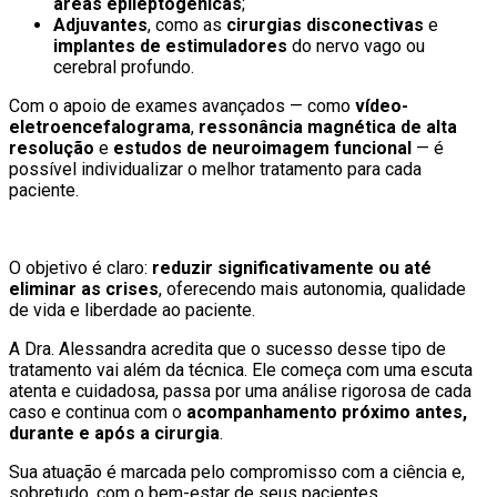
áreas epileptogênicas
;
Adjuvantes
, como as
cirurgias disconectivas
e
implantes de estimuladores
do nervo vago ou
cerebral profundo.
Com o apoio de exames avançados — como
vídeo-
eletroencefalograma
,
ressonância magnética de alta
resolução
e
estudos de neuroimagem funcional
— é
possível individualizar o melhor tratamento para cada
paciente.
O objetivo é claro:
reduzir significativamente ou até
eliminar as crises
, oferecendo mais autonomia, qualidade
de vida e liberdade ao paciente.
A Dra. Alessandra acredita que o sucesso desse tipo de
tratamento vai além da técnica. Ele começa com uma escuta
atenta e cuidadosa, passa por uma análise rigorosa de cada
caso e continua com o
acompanhamento próximo antes,
durante e após a cirurgia
.
Sua atuação é marcada pelo compromisso com a ciência e,
sobretudo, com o bem-estar de seus pacientes.