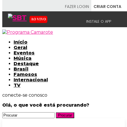
FAZER LOGIN
CRIAR CONTA
AO VIVO
INSTALE O APP
EMISSORAS
Início
Geral
Eventos
Música
NOSSAS REDES
APP TV SBT
Destaque
Brasil
Famosos
Internacional
TV
conecte-se conosco
SBT
- SISTEMA BRASILEIRO DE TELEVISÃO
Olá, o que você está procurando?