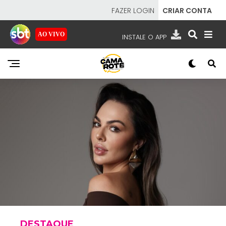
FAZER LOGIN
CRIAR CONTA
AO VIVO
INSTALE O APP
EMISSORAS
NOSSAS REDES
APP TV SBT
SBT
- SISTEMA BRASILEIRO DE TELEVISÃO
DESTAQUE