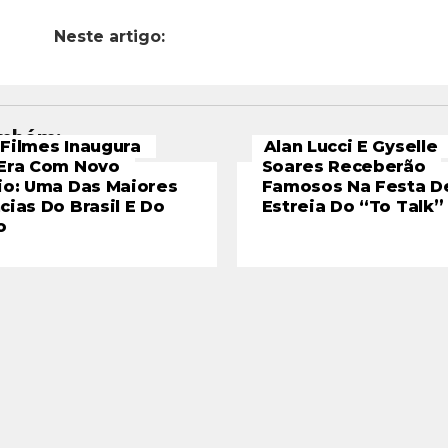
Neste artigo:
ambém:
Filmes Inaugura
Alan Lucci E Gyselle
Era Com Novo
Soares Receberão
io: Uma Das Maiores
Famosos Na Festa D
cias Do Brasil E Do
Estreia Do “To Talk”
o