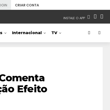
OGIN
CRIAR CONTA
INSTALE O APP
EMISSORAS
s
Internacional
TV
NOSSAS REDES
APP TV SBT
SBT
- SISTEMA BRASILEIRO DE TELEVISÃO
 Comenta
ão Efeito