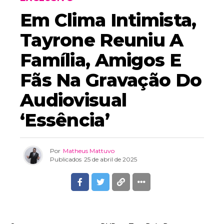
Em Clima Intimista,
Tayrone Reuniu A
Família, Amigos E
Fãs Na Gravação Do
Audiovisual
‘Essência’
Por
Matheus Mattuvo
Publicados
25 de abril de 2025