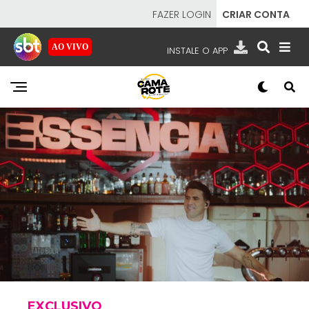
FAZER LOGIN
CRIAR CONTA
AO VIVO
INSTALE O APP
EMISSORAS
NOSSAS REDES
APP TV SBT
SBT
- SISTEMA BRASILEIRO DE TELEVISÃO
EXCLUSIVO