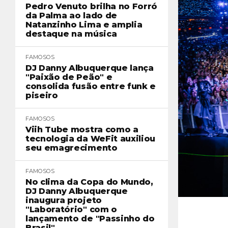
Pedro Venuto brilha no Forró
da Palma ao lado de
Natanzinho Lima e amplia
destaque na música
FAMOSOS
DJ Danny Albuquerque lança
"Paixão de Peão" e
consolida fusão entre funk e
piseiro
FAMOSOS
Viih Tube mostra como a
tecnologia da WeFit auxiliou
seu emagrecimento
FAMOSOS
No clima da Copa do Mundo,
DJ Danny Albuquerque
inaugura projeto
"Laboratório" com o
lançamento de "Passinho do
Brasil"