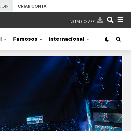
OGIN
CRIAR CONTA
INSTALE O APP
EMISSORAS
l
Famosos
Internacional
NOSSAS REDES
APP TV SBT
SBT
- SISTEMA BRASILEIRO DE TELEVISÃO