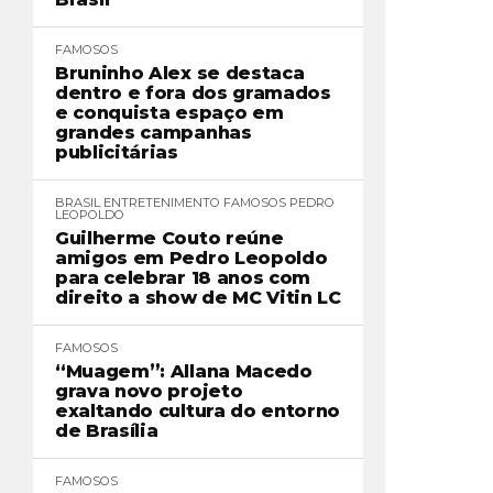
FAMOSOS
Bruninho Alex se destaca
dentro e fora dos gramados
e conquista espaço em
grandes campanhas
publicitárias
BRASIL
ENTRETENIMENTO
FAMOSOS
PEDRO
LEOPOLDO
Guilherme Couto reúne
amigos em Pedro Leopoldo
para celebrar 18 anos com
direito a show de MC Vitin LC
FAMOSOS
“Muagem”: Allana Macedo
grava novo projeto
exaltando cultura do entorno
de Brasília
FAMOSOS