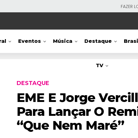
FAZER L
ral
Eventos
Música
Destaque
Brasi
TV
DESTAQUE
EME E Jorge Verci
Para Lançar O Remi
“Que Nem Maré”