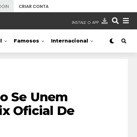
OGIN
CRIAR CONTA
INSTALE O APP
EMISSORAS
l
Famosos
Internacional
NOSSAS REDES
APP TV SBT
SBT
- SISTEMA BRASILEIRO DE TELEVISÃO
llo Se Unem
x Oficial De