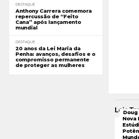
DESTAQUE
Anthony Carrera comemora
repercussão de “Feito
Cana” após lançamento
mundial
DESTAQUE
20 anos da Lei Maria da
Penha: avanços, desafios e o
compromisso permanente
de proteger as mulheres
Leia T
Doug 
Nova 
Estúd
Potên
Mund