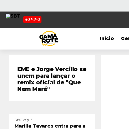
AO VIVO
Início
Ge
EME e Jorge Vercillo se
unem para lançar o
remix oficial de "Que
Nem Maré"
DESTAQUE
Marília Tavares entra para a