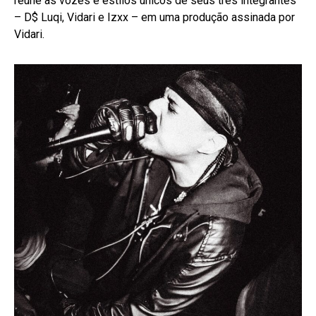
reúne as vozes e estilos únicos de seus três integrantes
– D$ Luqi, Vidari e Izxx – em uma produção assinada por
Vidari.