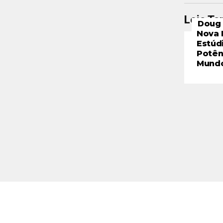
Leia T
Doug 
Nova 
Estúd
Potên
Mund