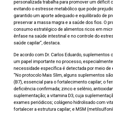
personalizada trabalha para promover um déficit c
evitando o estresse metabólico que pode prejudica
garantido um aporte adequado e equilibrado de pr
preservar a massa magra e a saúde dos fios. O p
consumo estratégico de alimentos ricos em micr
ênfase na saúde intestinal e no controle do estre
saúde capilar”, destaca.
De acordo com Dr. Carlos Eduardo, suplemento
um papel importante no processo, especialmente
necessidade específica é detectada por meio de
“No protocolo Mais Slim, alguns suplementos sã
(B7), essencial para o fortalecimento capilar; o fe
deficiência confirmada; zinco e selênio, antioxid
suplementação; a vitamina D3, cuja suplementa
exames periódicos; colágeno hidrolisado com vit
fortalecer a estrutura capilar; e MSM (metilsulfon