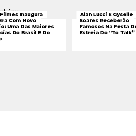
ambém:
Filmes Inaugura
Alan Lucci E Gyselle
Era Com Novo
Soares Receberão
io: Uma Das Maiores
Famosos Na Festa D
cias Do Brasil E Do
Estreia Do “To Talk”
o