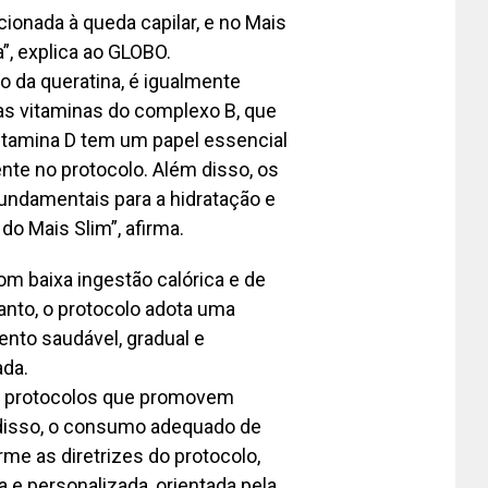
acionada à queda capilar, e no Mais
”, explica ao GLOBO.
o da queratina, é igualmente
 as vitaminas do complexo B, que
vitamina D tem um papel essencial
nte no protocolo. Além disso, os
undamentais para a hidratação e
do Mais Slim”, afirma.
om baixa ingestão calórica e de
anto, o protocolo adota uma
to saudável, gradual e
da.
por protocolos que promovem
disso, o consumo adequado de
rme as diretrizes do protocolo,
 e personalizada, orientada pela