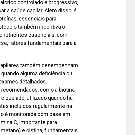
alórico controlado e progressivo,
r a saúde capilar. Além disso, é
oteínas, essenciais para
rotocolo também incentiva o
onutrientes essenciais, com
sse, fatores fundamentais para a
s capilares também desempenham
 quando alguma deficiência ou
 exames detalhados.
o recomendados, como a biotina
rro quelado, utilizado quando há
antes incluídos regularmente na
ção é monitorada com base em
amina C, importante para
ilmetano) e cistina, fundamentais