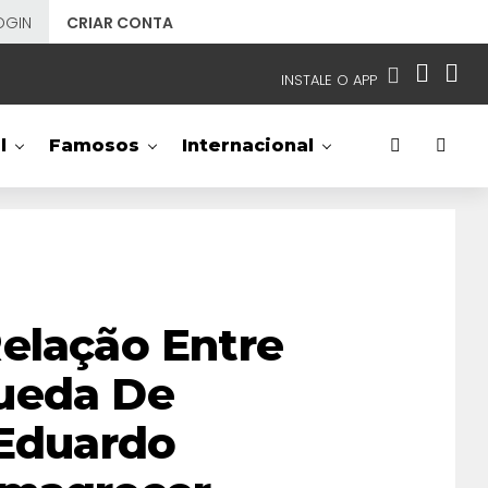
OGIN
CRIAR CONTA
INSTALE O APP
EMISSORAS
l
Famosos
Internacional
NOSSAS REDES
APP TV SBT
SBT
- SISTEMA BRASILEIRO DE TELEVISÃO
elação Entre
ueda De
 Eduardo