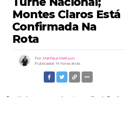
Turnê Nacional;
Montes Claros Está
Confirmada Na
Rota
Por
Matheus Mattuvo
Publicados
14 horas atrás
Espetáculo, que percorrerá as cinco regiões do Brasil,
chega ao Espaço Vision no dia 27 de setembro
Um dos maiores nomes do stand-up comedy no Brasil,
Renato Albani inicia um novo capítulo da carreira com o
lançamento do espetáculo “Novo Show”. A novidade do