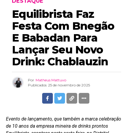
DESTAQUE
Equilibrista Faz
Festa Com Bnegão
E Babadan Para
Flipboard
Reddit
Lançar Seu Novo
Pinterest
Drink: Chablauzin
Whatsapp
Email
Por
Matheus Mattuvo
Publicados
25 de novembro de 2025
Evento de lançamento, que também a marca celebração
de 10 anos da empresa mineira de drinks prontos