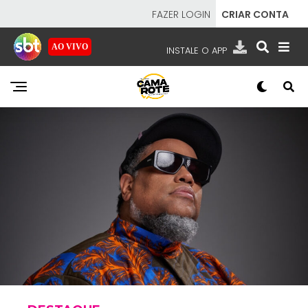
FAZER LOGIN
CRIAR CONTA
AO VIVO
INSTALE O APP
EMISSORAS
NOSSAS REDES
APP TV SBT
SBT
- SISTEMA BRASILEIRO DE TELEVISÃO