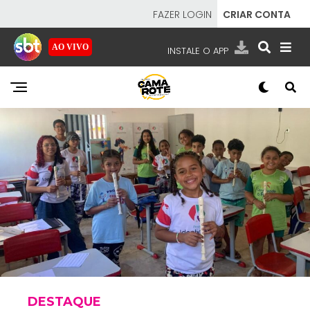
FAZER LOGIN
CRIAR CONTA
AO VIVO
INSTALE O APP
EMISSORAS
NOSSAS REDES
APP TV SBT
SBT
- SISTEMA BRASILEIRO DE TELEVISÃO
DESTAQUE