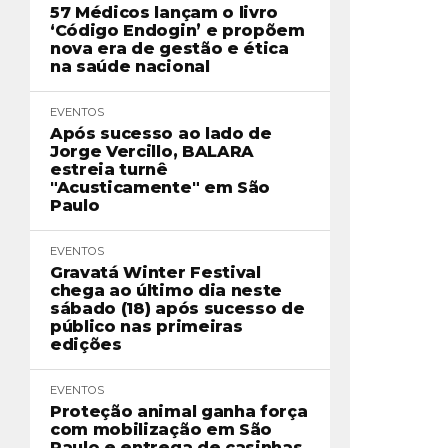
57 Médicos lançam o livro
‘Código Endogin’ e propõem
nova era de gestão e ética
na saúde nacional
EVENTOS
Após sucesso ao lado de
Jorge Vercillo, BALARA
estreia turnê
"Acusticamente" em São
Paulo
EVENTOS
Gravatá Winter Festival
chega ao último dia neste
sábado (18) após sucesso de
público nas primeiras
edições
EVENTOS
Proteção animal ganha força
com mobilização em São
Paulo e entrega de casinhas