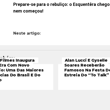
Prepare-se para o rebuliço: o Esquentêra cheg
nem começou!
Neste artigo:
ambém:
Filmes Inaugura
Alan Lucci E Gyselle
Era Com Novo
Soares Receberão
io: Uma Das Maiores
Famosos Na Festa D
cias Do Brasil E Do
Estreia Do “To Talk”
o