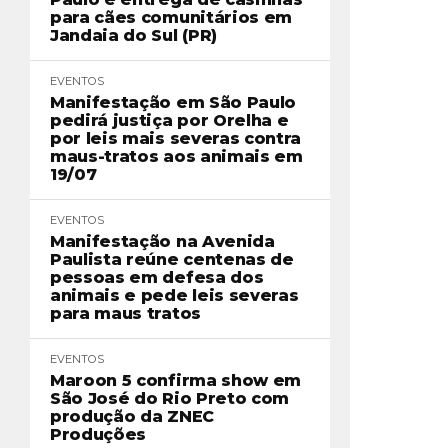
para cães comunitários em
Jandaia do Sul (PR)
EVENTOS
Manifestação em São Paulo
pedirá justiça por Orelha e
por leis mais severas contra
maus-tratos aos animais em
19/07
EVENTOS
Manifestação na Avenida
Paulista reúne centenas de
pessoas em defesa dos
animais e pede leis severas
para maus tratos
EVENTOS
Maroon 5 confirma show em
São José do Rio Preto com
produção da ZNEC
Produções