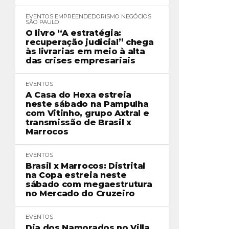
EVENTOS
EMPREENDEDORISMO
NEGÓCIOS
SÃO PAULO
O livro “A estratégia:
recuperação judicial” chega
às livrarias em meio à alta
das crises empresariais
EVENTOS
A Casa do Hexa estreia
neste sábado na Pampulha
com Vitinho, grupo Axtral e
transmissão de Brasil x
Marrocos
EVENTOS
Brasil x Marrocos: Distrital
na Copa estreia neste
sábado com megaestrutura
no Mercado do Cruzeiro
EVENTOS
Dia dos Namorados no Villa