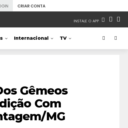
OGIN
CRIAR CONTA
INSTALE O APP
EMISSORAS
s
Internacional
TV
NOSSAS REDES
APP TV SBT
SBT
- SISTEMA BRASILEIRO DE TELEVISÃO
 Dos Gêmeos
Edição Com
ontagem/MG