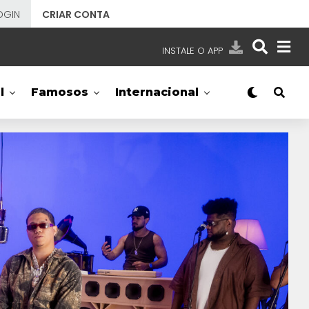
OGIN
CRIAR CONTA
INSTALE O APP
EMISSORAS
l
Famosos
Internacional
NOSSAS REDES
APP TV SBT
SBT
- SISTEMA BRASILEIRO DE TELEVISÃO