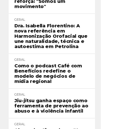
reforça: "Somos um
movimento"
GERAL
Dra. Isabella Florentino: A
nova referência em
Harmonização Orofacial que
une naturalidade, técnica e
autoestima em Petrolina
GERAL
Como o podcast Café com
Benefícios redefine o
modelo de negócios de
mídia regional
GERAL
Jiu-jítsu ganha espaço como
ferramenta de prevenção ao
abuso e à violência infantil
GERAL