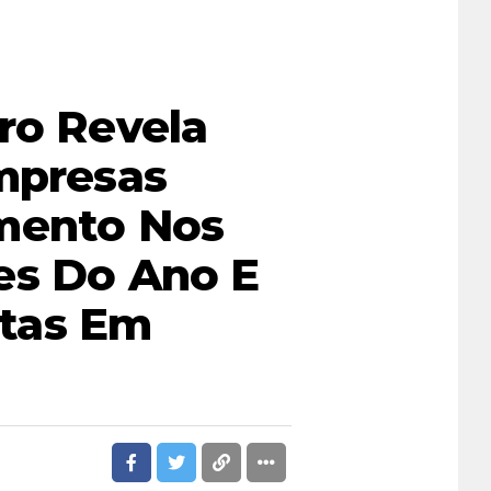
ro Revela
mpresas
mento Nos
es Do Ano E
tas Em