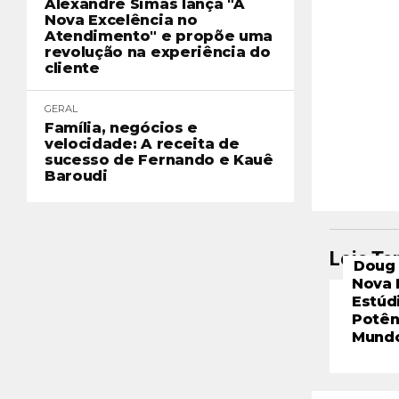
Alexandre Simas lança "A
Nova Excelência no
Atendimento" e propõe uma
revolução na experiência do
cliente
GERAL
Família, negócios e
velocidade: A receita de
sucesso de Fernando e Kauê
Baroudi
Leia T
Doug 
Nova 
Estúd
Potên
Mund