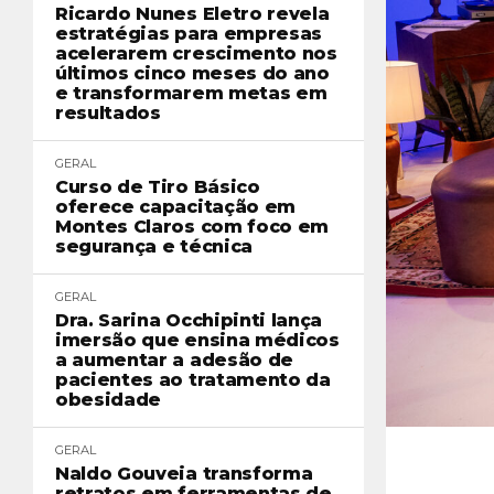
Ricardo Nunes Eletro revela
estratégias para empresas
acelerarem crescimento nos
últimos cinco meses do ano
e transformarem metas em
resultados
GERAL
Curso de Tiro Básico
oferece capacitação em
Montes Claros com foco em
segurança e técnica
GERAL
Dra. Sarina Occhipinti lança
imersão que ensina médicos
a aumentar a adesão de
pacientes ao tratamento da
obesidade
GERAL
Naldo Gouveia transforma
retratos em ferramentas de