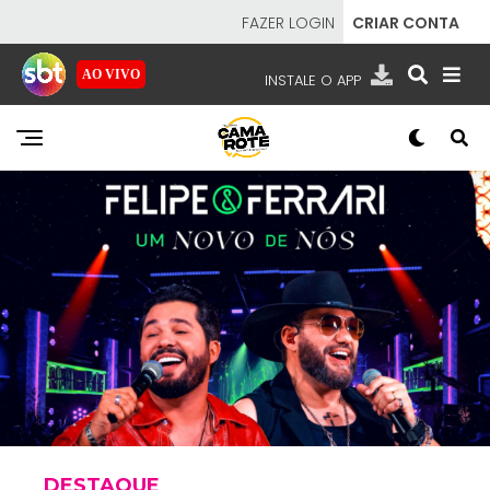
FAZER LOGIN
CRIAR CONTA
AO VIVO
INSTALE O APP
EMISSORAS
NOSSAS REDES
APP TV SBT
SBT
- SISTEMA BRASILEIRO DE TELEVISÃO
DESTAQUE