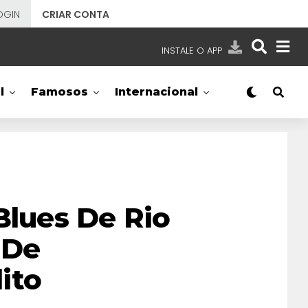
OGIN
CRIAR CONTA
INSTALE O APP
EMISSORAS
l
Famosos
Internacional
NOSSAS REDES
APP TV SBT
SBT
- SISTEMA BRASILEIRO DE TELEVISÃO
Blues De Rio
 De
ito