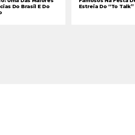
io: Uma Das Maiores
Famosos Na Festa D
cias Do Brasil E Do
Estreia Do “To Talk”
o