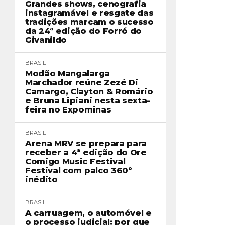
Grandes shows, cenografia
instagramável e resgate das
tradições marcam o sucesso
da 24ª edição do Forró do
Givanildo
BRASIL
Modão Mangalarga
Marchador reúne Zezé Di
Camargo, Clayton & Romário
e Bruna Lipiani nesta sexta-
feira no Expominas
BRASIL
Arena MRV se prepara para
receber a 4ª edição do Ore
Comigo Music Festival
Festival com palco 360º
inédito
BRASIL
A carruagem, o automóvel e
o processo judicial: por que