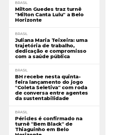
BRASIL
Milton Guedes traz turnê
"Milton Canta Lulu" a Belo
Horizonte
BRASIL
Juliana Maria Teixeira: uma
trajetória de trabalho,
dedicação e compromisso
com a saúde pública
BRASIL
BH recebe nesta quinta-
feira lançamento do jogo
"Coleta Seletiva" com roda
de conversa entre agentes
da sustentabilidade
BRASIL
Péricles é confirmado na
turnê "Bem Black" de
Thiaguinho em Belo
Horizonte