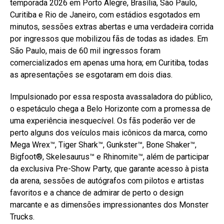
temporada 2026 em Porto Alegre, Brasília, São Paulo,
Curitiba e Rio de Janeiro, com estádios esgotados em
minutos, sessões extras abertas e uma verdadeira corrida
por ingressos que mobilizou fãs de todas as idades. Em
São Paulo, mais de 60 mil ingressos foram
comercializados em apenas uma hora; em Curitiba, todas
as apresentações se esgotaram em dois dias.
Impulsionado por essa resposta avassaladora do público,
o espetáculo chega a Belo Horizonte com a promessa de
uma experiência inesquecível. Os fãs poderão ver de
perto alguns dos veículos mais icônicos da marca, como
Mega Wrex™, Tiger Shark™, Gunkster™, Bone Shaker™,
Bigfoot®, Skelesaurus™ e Rhinomite™, além de participar
da exclusiva Pre-Show Party, que garante acesso à pista
da arena, sessões de autógrafos com pilotos e artistas
favoritos e a chance de admirar de perto o design
marcante e as dimensões impressionantes dos Monster
Trucks.