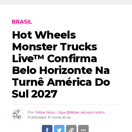
BRASIL
Hot Wheels
Monster Trucks
Live™ Confirma
Belo Horizonte Na
Turnê América Do
Sul 2027
Por
Felipe Jesus - Siga:@felipe_jesusjornalista
Publicados
19 horas atrás