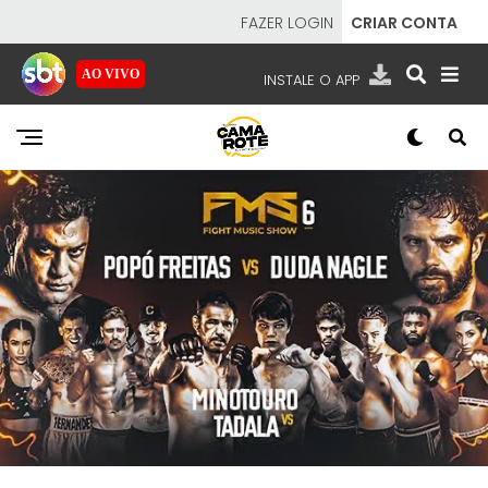
FAZER LOGIN
CRIAR CONTA
AO VIVO
INSTALE O APP
EMISSORAS
NOSSAS REDES
APP TV SBT
SBT
- SISTEMA BRASILEIRO DE TELEVISÃO