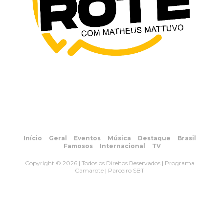
Início
Geral
Eventos
Música
Destaque
Brasil
Famosos
Internacional
TV
Copyright © 2026 | Todos os Direitos Reservados | Programa
Camarote | Parceiro SBT