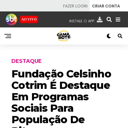
FAZER LOGIN
CRIAR CONTA
AO VIVO
INSTALE O APP
EMISSORAS
NOSSAS REDES
APP TV SBT
DESTAQUE
Fundação Celsinho
Cotrim É Destaque
SBT
- SISTEMA BRASILEIRO DE TELEVISÃO
Em Programas
Sociais Para
População De