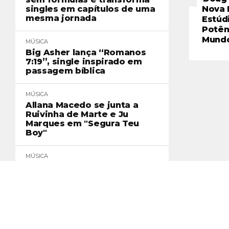
singles em capítulos de uma
Nova 
mesma jornada
Estúd
Potên
Mund
MÚSICA
Big Asher lança “Romanos
7:19”, single inspirado em
passagem bíblica
MÚSICA
Allana Macedo se junta a
Ruivinha de Marte e Ju
Marques em "Segura Teu
Boy"
MÚSICA
Oldilla reúne MC Negão
Original e MC Ryan SP em
"Quando a Casa Caiu"
MÚSICA
Onze:20 desembarca em
Santa Catarina com a turnê