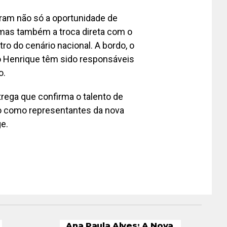
bram não só a oportunidade de
 mas também a troca direta com o
tro do cenário nacional. A bordo, o
ão Henrique têm sido responsáveis
o.
ega que confirma o talento de
ço como representantes da nova
e.
Ana Paula Alves: A Nova