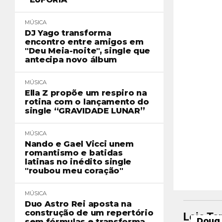
MÚSICA
DJ Yago transforma
encontro entre amigos em
"Deu Meia-noite", single que
antecipa novo álbum
MÚSICA
Ella Z propõe um respiro na
rotina com o lançamento do
single “GRAVIDADE LUNAR”
MÚSICA
Nando e Gael Vicci unem
romantismo e batidas
latinas no inédito single
"roubou meu coração"
MÚSICA
Duo Astro Rei aposta na
construção de um repertório
Leia T
Doug 
sem fórmulas e transforma