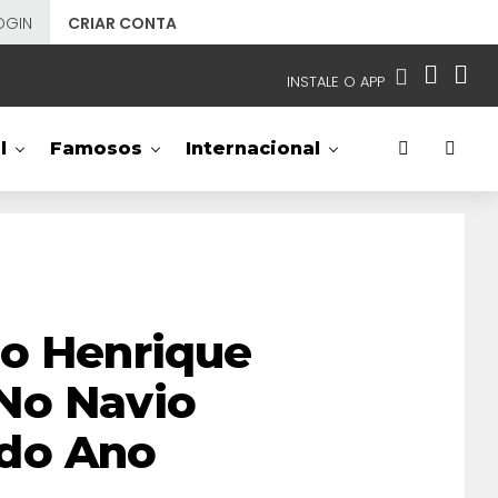
OGIN
CRIAR CONTA
INSTALE O APP
EMISSORAS
l
Famosos
Internacional
NOSSAS REDES
APP TV SBT
SBT
- SISTEMA BRASILEIRO DE TELEVISÃO
ão Henrique
No Navio
ndo Ano