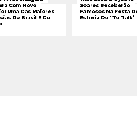
Era Com Novo
Soares Receberão
io: Uma Das Maiores
Famosos Na Festa D
cias Do Brasil E Do
Estreia Do “To Talk”
o