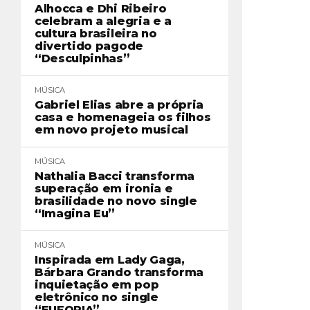
Alhocca e Dhi Ribeiro
celebram a alegria e a
cultura brasileira no
divertido pagode
“Desculpinhas”
MÚSICA
Gabriel Elias abre a própria
casa e homenageia os filhos
em novo projeto musical
MÚSICA
Nathalia Bacci transforma
superação em ironia e
brasilidade no novo single
“Imagina Eu”
MÚSICA
Inspirada em Lady Gaga,
Bárbara Grando transforma
inquietação em pop
eletrônico no single
“EUFORIA”