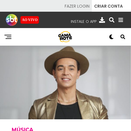
FAZER LOGIN
CRIAR CONTA
AO VIVO
INSTALE O APP
EMISSORAS
NOSSAS REDES
APP TV SBT
SBT
- SISTEMA BRASILEIRO DE TELEVISÃO
MÚSICA