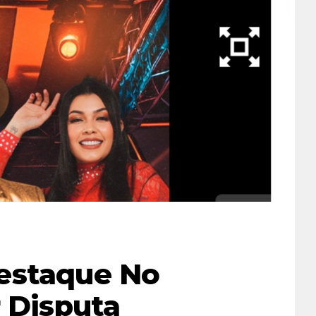
estaque No
r Disputa