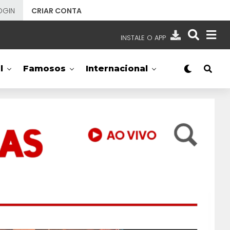
OGIN
CRIAR CONTA
INSTALE O APP
EMISSORAS
l
Famosos
Internacional
NOSSAS REDES
APP TV SBT
SBT
- SISTEMA BRASILEIRO DE TELEVISÃO