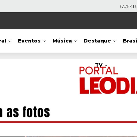
FAZER L
ral
Eventos
Música
Destaque
Brasi
TV