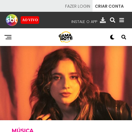
FAZER LOGIN
CRIAR CONTA
AO VIVO
INSTALE O APP
EMISSORAS
NOSSAS REDES
APP TV SBT
SBT
- SISTEMA BRASILEIRO DE TELEVISÃO
MÚSICA