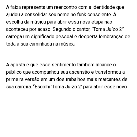
A faixa representa um reencontro com a identidade que
ajudou a consolidar seu nome no funk consciente. A
escolha da música para abrir essa nova etapa não
aconteceu por acaso. Segundo o cantor, “Toma Juízo 2”
carrega um significado pessoal e desperta lembranças de
toda a sua caminhada na música.
A aposta é que esse sentimento também alcance o
público que acompanhou sua ascensão e transformou a
primeira versão em um dos trabalhos mais marcantes de
sua carreira. “Escolhi ‘Toma Juízo 2’ para abrir esse novo
momento porque acredito muito nessa música. Toda vez
que escuto, lembro da minha trajetória e sinto uma
nostalgia muito grande. Acho que o público também vai
sentir isso”, afirma MC Menor MR.