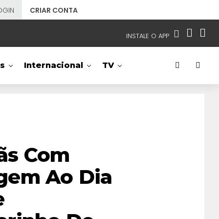
OGIN
CRIAR CONTA
INSTALE O APP
EMISSORAS
s
Internacional
TV
NOSSAS REDES
APP TV SBT
SBT
- SISTEMA BRASILEIRO DE TELEVISÃO
ãs Com
gem Ao Dia
e