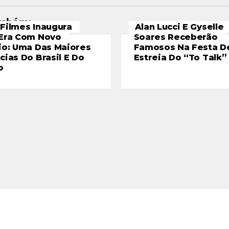
ambém:
Filmes Inaugura
Alan Lucci E Gyselle
Era Com Novo
Soares Receberão
io: Uma Das Maiores
Famosos Na Festa D
cias Do Brasil E Do
Estreia Do “To Talk”
o