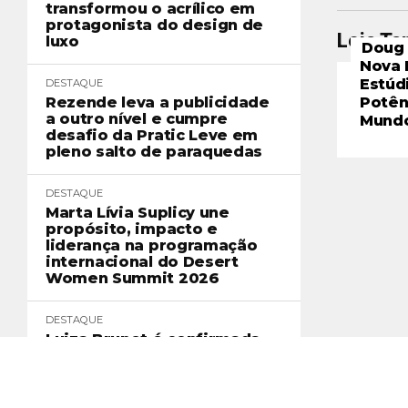
transformou o acrílico em
protagonista do design de
Leia T
luxo
Doug 
Nova 
Estúd
DESTAQUE
Rezende leva a publicidade
Potên
a outro nível e cumpre
Mund
desafio da Pratic Leve em
pleno salto de paraquedas
DESTAQUE
Marta Lívia Suplicy une
propósito, impacto e
liderança na programação
internacional do Desert
Women Summit 2026
DESTAQUE
Luiza Brunet é confirmada
como palestrante do Desert
Women Summit 2026 e
reforça a força da liderança
feminina no cenário