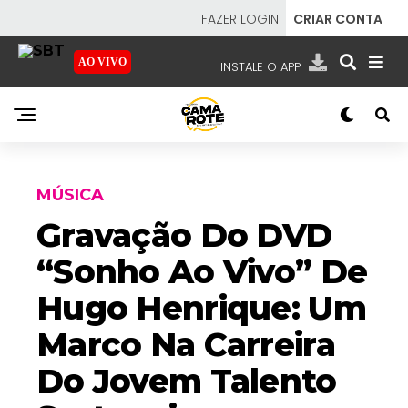
FAZER LOGIN
CRIAR CONTA
AO VIVO
INSTALE O APP
EMISSORAS
NOSSAS REDES
APP TV SBT
MÚSICA
Gravação Do DVD
“Sonho Ao Vivo” De
SBT
- SISTEMA BRASILEIRO DE TELEVISÃO
Hugo Henrique: Um
Marco Na Carreira
Do Jovem Talento