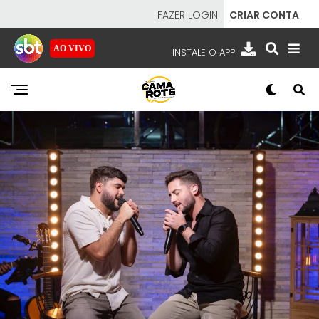
FAZER LOGIN
CRIAR CONTA
AO VIVO
INSTALE O APP
EMISSORAS
NOSSAS REDES
APP TV SBT
SBT
- SISTEMA BRASILEIRO DE TELEVISÃO