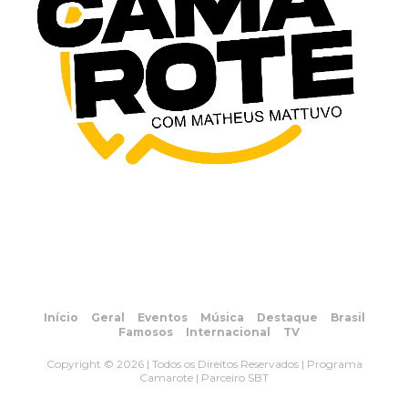
Início
Geral
Eventos
Música
Destaque
Brasil
Famosos
Internacional
TV
Copyright © 2026 | Todos os Direitos Reservados | Programa
Camarote | Parceiro SBT