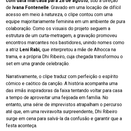
com data marcada para 28 de agosto
, sob a direção
de
Ivana Fontenelle
. Gravado em uma locação de difícil
acesso em meio à natureza, o clipe contou com uma
equipe majoritariamente feminina em um ambiente de pura
colaboração. Como os visuais do projeto seguem a
estrutura de um curta-metragem, a gravação promoveu
encontros marcantes nos bastidores, unindo nomes como
a atriz
Leni Rabi,
que interpretou a mãe de Alhocca na
trama, e a própria Dhi Ribeiro, cuja chegada transformou o
set em uma grande celebração.
Narrativamente, o clipe traduz com perfeição o espírito
cômico e caótico da canção. A história acompanha uma
das irmãs inspiradoras da faixa tentando voltar para casa
a tempo de aproveitar uma feijoada em família. No
entanto, uma série de imprevistos atrapalham o percurso
até que, em uma reviravolta surpreendente, Dhi Ribeiro
surge em cena para salvá-la da confusão e garantir que a
festa aconteça.