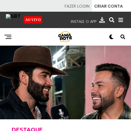
FAZER LOGIN
CRIAR CONTA
AO VIVO
INSTALE O APP
EMISSORAS
NOSSAS REDES
APP TV SBT
SBT
- SISTEMA BRASILEIRO DE TELEVISÃO
DESTAQUE