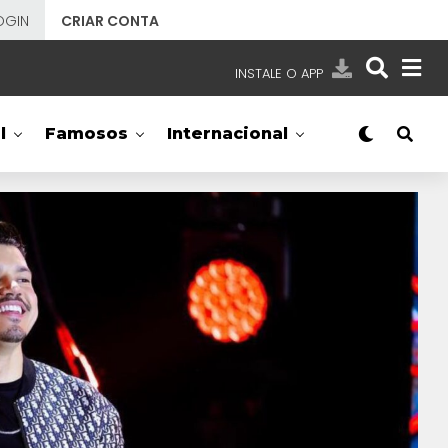
OGIN
CRIAR CONTA
INSTALE O APP
EMISSORAS
l
Famosos
Internacional
NOSSAS REDES
APP TV SBT
SBT
- SISTEMA BRASILEIRO DE TELEVISÃO