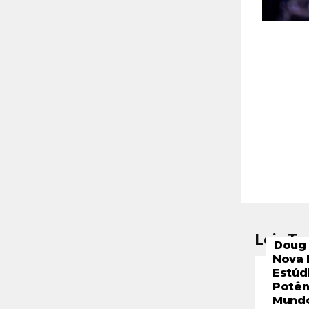
Leia T
Doug 
Nova 
Estúd
Potên
Mund