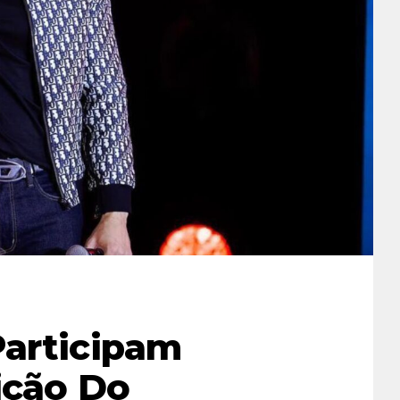
Participam
ição Do