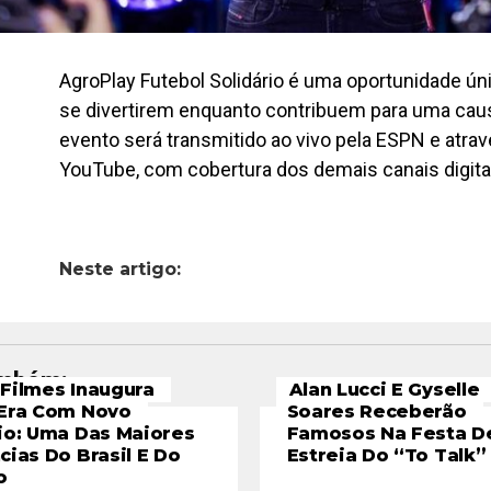
AgroPlay Futebol Solidário é uma oportunidade ún
se divertirem enquanto contribuem para uma caus
evento será transmitido ao vivo pela ESPN e atrav
YouTube, com cobertura dos demais canais digita
Neste artigo:
ambém:
Filmes Inaugura
Alan Lucci E Gyselle
Era Com Novo
Soares Receberão
io: Uma Das Maiores
Famosos Na Festa D
cias Do Brasil E Do
Estreia Do “To Talk”
o