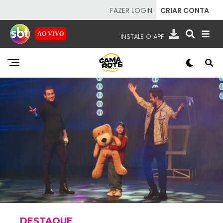
FAZER LOGIN
CRIAR CONTA
AO VIVO
INSTALE O APP
EMISSORAS
NOSSAS REDES
APP TV SBT
SBT
- SISTEMA BRASILEIRO DE TELEVISÃO
DESTAQUE