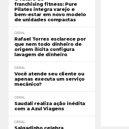
franchising fitness: Pure
Pilates integra varejo e
bem-estar em novo modelo
de unidades compactas
GERAL
Rafael Torres esclarece por
que nem todo dinheiro de
origem ilícita configura
lavagem de dinheiro
GERAL
Você atende seu cliente ou
apenas executa um serviço
mecânico?
GERAL
Saudali realiza ação inédita
com a Azul Viagens
GERAL
Salgadinho celebra