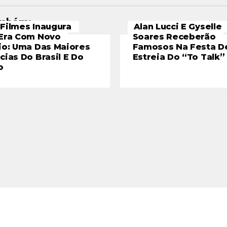
ambém:
Filmes Inaugura
Alan Lucci E Gyselle
Era Com Novo
Soares Receberão
io: Uma Das Maiores
Famosos Na Festa D
cias Do Brasil E Do
Estreia Do “To Talk”
o