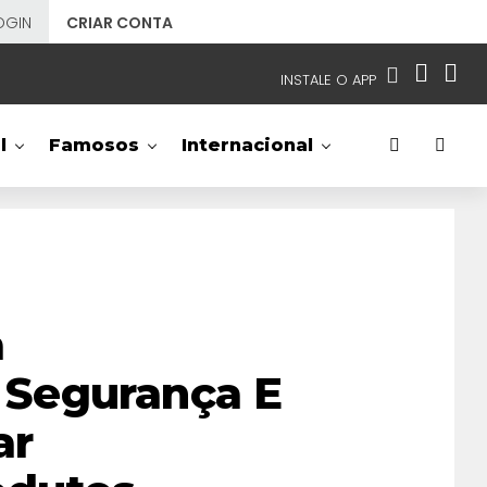
OGIN
CRIAR CONTA
INSTALE O APP
EMISSORAS
l
Famosos
Internacional
NOSSAS REDES
APP TV SBT
SBT
- SISTEMA BRASILEIRO DE TELEVISÃO
a
Segurança E
ar