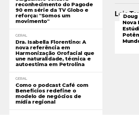
reconhecimento do Pagode
90 em série da TV Globo e
Leia T
reforça: "Somos um
Doug 
movimento"
Nova 
Estúd
Potên
GERAL
Mund
Dra. Isabella Florentino: A
nova referência em
Harmonização Orofacial que
une naturalidade, técnica e
autoestima em Petrolina
GERAL
Como o podcast Café com
Benefícios redefine o
modelo de negócios de
mídia regional
GERAL
Jiu-jítsu ganha espaço como
ferramenta de prevenção ao
abuso e à violência infantil