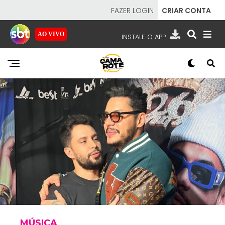
FAZER LOGIN
CRIAR CONTA
AO VIVO
INSTALE O APP
EMISSORAS
NOSSAS REDES
APP TV SBT
SBT
- SISTEMA BRASILEIRO DE TELEVISÃO
MÚSICA