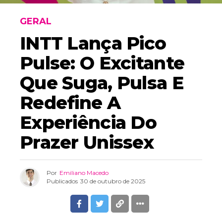
GERAL
INTT Lança Pico
Pulse: O Excitante
Que Suga, Pulsa E
Redefine A
Experiência Do
Prazer Unissex
Por
Emiliano Macedo
Publicados
30 de outubro de 2025