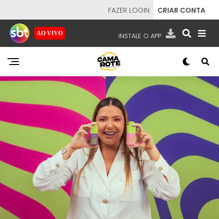
FAZER LOGIN
CRIAR CONTA
AO VIVO
INSTALE O APP
EMISSORAS
NOSSAS REDES
APP TV SBT
SBT
- SISTEMA BRASILEIRO DE TELEVISÃO