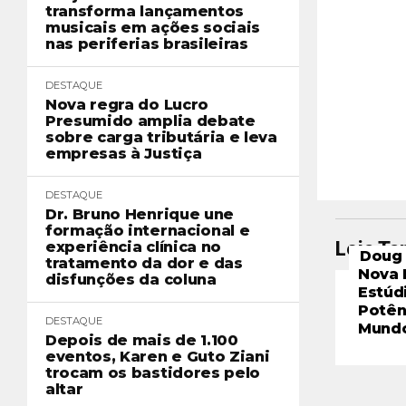
transforma lançamentos
musicais em ações sociais
nas periferias brasileiras
DESTAQUE
Nova regra do Lucro
Presumido amplia debate
sobre carga tributária e leva
empresas à Justiça
DESTAQUE
Dr. Bruno Henrique une
formação internacional e
Leia T
experiência clínica no
Doug 
tratamento da dor e das
Nova 
disfunções da coluna
Estúd
Potên
DESTAQUE
Mund
Depois de mais de 1.100
eventos, Karen e Guto Ziani
trocam os bastidores pelo
altar