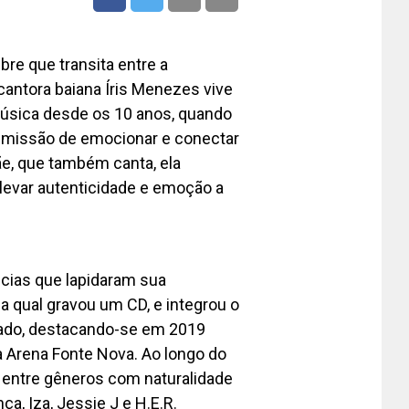
e que transita entre a
cantora baiana Íris Menezes vive
úsica desde os 10 anos, quando
 a missão de emocionar e conectar
ãe, que também canta, ela
levar autenticidade e emoção a
ncias que lapidaram sua
 a qual gravou um CD, e integrou o
stado, destacando-se em 2019
a Arena Fonte Nova. Ao longo do
o entre gêneros com naturalidade
a, Iza, Jessie J e H.E.R.