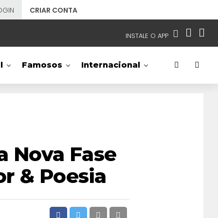
OGIN
CRIAR CONTA
INSTALE O APP
EMISSORAS
l
Famosos
Internacional
NOSSAS REDES
APP TV SBT
SBT
- SISTEMA BRASILEIRO DE TELEVISÃO
ia Nova Fase
r & Poesia