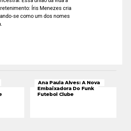
cestral. Essa união dá vida a
tretenimento: Íris Menezes cria
lidando-se como um dos nomes
.
Ana Paula Alves: A Nova
Embaixadora Do Funk
e
Futebol Clube