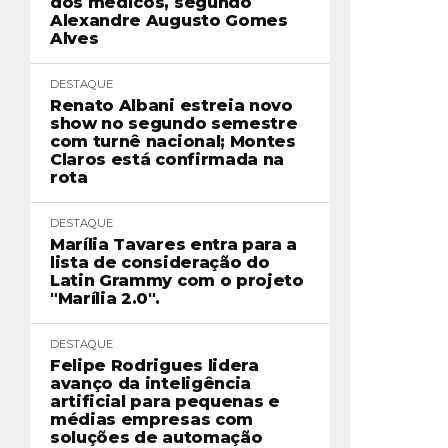
dos médicos, segundo
Alexandre Augusto Gomes
Alves
DESTAQUE
Renato Albani estreia novo
show no segundo semestre
com turnê nacional; Montes
Claros está confirmada na
rota
DESTAQUE
Marília Tavares entra para a
lista de consideração do
Latin Grammy com o projeto
"Marília 2.0".
DESTAQUE
Felipe Rodrigues lidera
avanço da inteligência
artificial para pequenas e
médias empresas com
soluções de automação