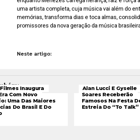
enquanto Menezes carrega herança, raiz e força an
uma artista completa, cuja música vai além do en
memórias, transforma dias e toca almas, conso
promissores da nova geração da música brasileira
Neste artigo:
ambém:
Filmes Inaugura
Alan Lucci E Gyselle
Era Com Novo
Soares Receberão
io: Uma Das Maiores
Famosos Na Festa D
cias Do Brasil E Do
Estreia Do “To Talk”
o