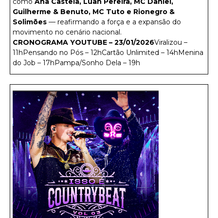
como
Ana Castela, Luan Pereira, MC Daniel,
Guilherme & Benuto, MC Tuto e Rionegro &
Solimões
— reafirmando a força e a expansão do
movimento no cenário nacional.
CRONOGRAMA YOUTUBE – 23/01/2026
Viralizou –
11hPensando no Pós – 12hCartão Unlimited – 14hMenina
do Job – 17hPampa/Sonho Dela – 19h