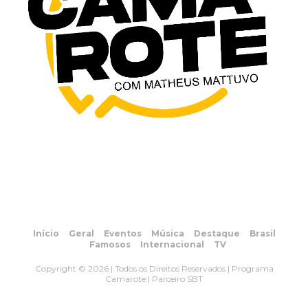
Início
Geral
Eventos
Música
Destaque
Brasil
Famosos
Internacional
TV
Copyright © 2026 | Todos os Direitos Reservados | Programa
Camarote | Parceiro SBT