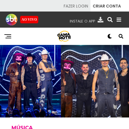
FAZER LOGIN
CRIAR CONTA
AO VIVO
INSTALE O APP
EMISSORAS
NOSSAS REDES
APP TV SBT
SBT
- SISTEMA BRASILEIRO DE TELEVISÃO
MÚSICA