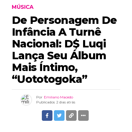
MÚSICA
De Personagem De
Infância A Turnê
Nacional: D$ Luqi
Lança Seu Álbum
Mais Íntimo,
“Uototogoka”
Por
Emiliano Macedo
Publicados
2 dias atrás