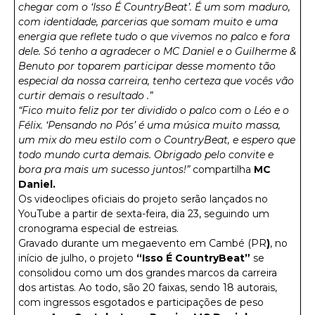
chegar com o ‘Isso É CountryBeat’. É um som maduro,
com identidade, parcerias que somam muito e uma
energia que reflete tudo o que vivemos no palco e fora
dele. Só tenho a agradecer o MC Daniel e o Guilherme &
Benuto por toparem participar desse momento tão
especial da nossa carreira, tenho certeza que vocês vão
curtir demais o resultado .”
“Fico muito feliz por ter dividido o palco com o Léo e o
Félix. ‘Pensando no Pós’ é uma música muito massa,
um mix do meu estilo com o CountryBeat, e espero que
todo mundo curta demais. Obrigado pelo convite e
bora pra mais um sucesso juntos!”
compartilha
MC
Daniel.
Os videoclipes oficiais do projeto serão lançados no
YouTube a partir de sexta-feira, dia 23, seguindo um
cronograma especial de estreias.
Gravado durante um megaevento em Cambé (PR
)
, no
início de julho, o projeto
“Isso É CountryBeat”
se
consolidou como um dos grandes marcos da carreira
dos artistas. Ao todo, são 20 faixas, sendo 18 autorais,
com ingressos esgotados e participações de peso