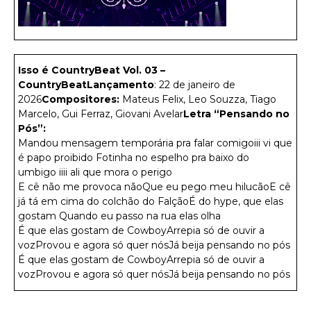
Isso é CountryBeat Vol. 03 –
CountryBeat
Lançamento
: 22 de janeiro de
2026
Compositores:
Mateus Felix, Leo Souzza, Tiago
Marcelo, Gui Ferraz, Giovani Avelar
Letra “Pensando no
Pós”:
Mandou mensagem temporária pra falar comigoiii vi que
é papo proibido Fotinha no espelho pra baixo do
umbigo iiii ali que mora o perigo
E cê não me provoca nãoQue eu pego meu hilucãoE cê
já tá em cima do colchão do FalçãoÉ do hype, que elas
gostam Quando eu passo na rua elas olha
É que elas gostam de CowboyArrepia só de ouvir a
vozProvou e agora só quer nósJá beija pensando no pós
É que elas gostam de CowboyArrepia só de ouvir a
vozProvou e agora só quer nósJá beija pensando no pós