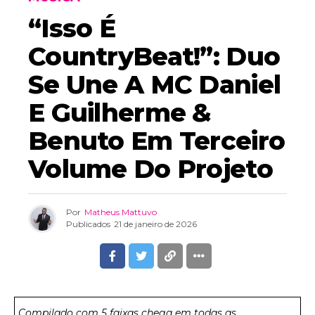
“Isso É
CountryBeat!”: Duo
Se Une A MC Daniel
E Guilherme &
Benuto Em Terceiro
Volume Do Projeto
Por
Matheus Mattuvo
Publicados
21 de janeiro de 2026
Compilado com 5 faixas chega em todas as