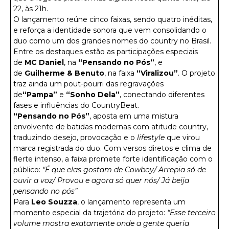
22, às 21h.
O lançamento reúne cinco faixas, sendo quatro inéditas,
e reforça a identidade sonora que vem consolidando o
duo como um dos grandes nomes do country no Brasil.
Entre os destaques estão as participações especiais
de
MC Daniel
, na
“Pensando no Pós”
, e
de
Guilherme & Benuto
, na faixa
“Viralizou”
. O projeto
traz ainda um pout-pourri das regravações
de
“Pampa”
e
“Sonho Dela”
, conectando diferentes
fases e influências do CountryBeat.
“Pensando no Pós”
, aposta em uma mistura
envolvente de batidas modernas com atitude country,
traduzindo desejo, provocação e o
lifestyle
que virou
marca registrada do duo. Com versos diretos e clima de
flerte intenso, a faixa promete forte identificação com o
público:
“É que elas gostam de Cowboy/ Arrepia só de
ouvir a voz/ Provou e agora só quer nós/ Já beija
pensando no pós”
Para
Leo Souzza
, o lançamento representa um
momento especial da trajetória do projeto:
“Esse terceiro
volume mostra exatamente onde a gente queria