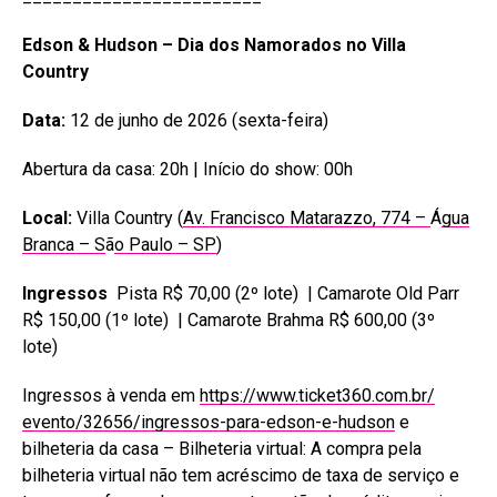
Edson & Hudson – Dia dos Namorados no Villa
Country
Data:
12 de junho de 2026 (sexta-feira)
Abertura da casa: 20h | Início do show: 00h
Local:
Villa Country (
Av. Francisco Matarazzo, 774 –
Á
gua
Branca – S
ã
o Paulo – SP
)
Ingressos
Pista R$ 70,00 (2º lote) | Camarote Old Parr
R$ 150,00 (1º lote) | Camarote Brahma R$ 600,00 (3º
lote)
Ingressos à venda em
https://www.ticket360.com.br/
evento/32656/ingressos-para-
edson-e-hudson
e
bilheteria da casa – Bilheteria virtual: A compra pela
bilheteria virtual não tem acréscimo de taxa de serviço e