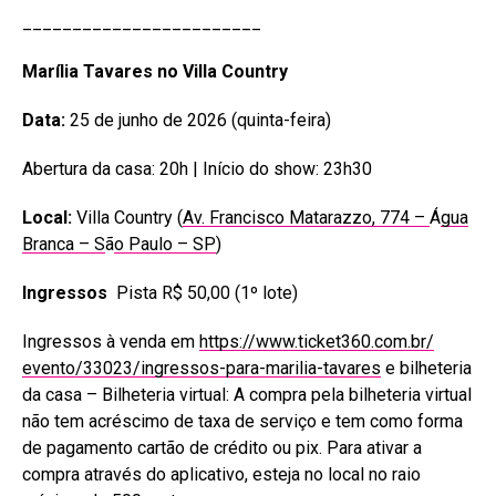
________________________
Marília Tavares no Villa Country
Data:
25 de junho de 2026 (quinta-feira)
Abertura da casa: 20h | Início do show: 23h30
Local:
Villa Country (
Av. Francisco Matarazzo, 774 –
Á
gua
Branca – S
ã
o Paulo – SP
)
Ingressos
Pista R$ 50,00 (1º lote)
Ingressos à venda em
https://www.ticket360.com.br/
evento/33023/ingressos-para-
marilia-tavares
e bilheteria
da casa – Bilheteria virtual: A compra pela bilheteria virtual
não tem acréscimo de taxa de serviço e tem como forma
de pagamento cartão de crédito ou pix. Para ativar a
compra através do aplicativo, esteja no local no raio