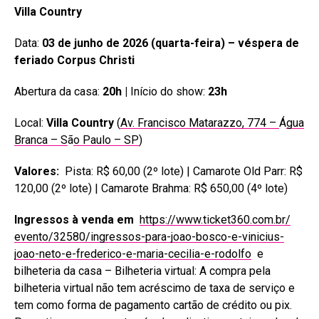
Villa Country
Data:
03 de junho de 2026 (quarta-feira) – véspera de
feriado Corpus Christi
Abertura da casa:
20h |
Início do show:
23h
Local:
Villa Country
(
Av. Francisco Matarazzo, 774 –
Á
gua
Branca – S
ã
o Paulo – SP
)
Valores:
Pista: R$ 60,00 (2º lote) | Camarote Old Parr: R$
120,00 (2º lote) | Camarote Brahma: R$ 650,00 (4º lote)
Ingressos à venda em
https://www.ticket360.com.br/
evento/32580/ingressos-para-
joao-bosco-e-vinicius-
joao-
neto-e-frederico-e-maria-
cecilia-e-rodolfo
e
bilheteria da casa – Bilheteria virtual: A compra pela
bilheteria virtual não tem acréscimo de taxa de serviço e
tem como forma de pagamento cartão de crédito ou pix.