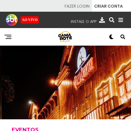
FAZER LOGIN
CRIAR CONTA
AO VIVO
INSTALE O APP
EMISSORAS
NOSSAS REDES
APP TV SBT
SBT
- SISTEMA BRASILEIRO DE TELEVISÃO
EVENTOS