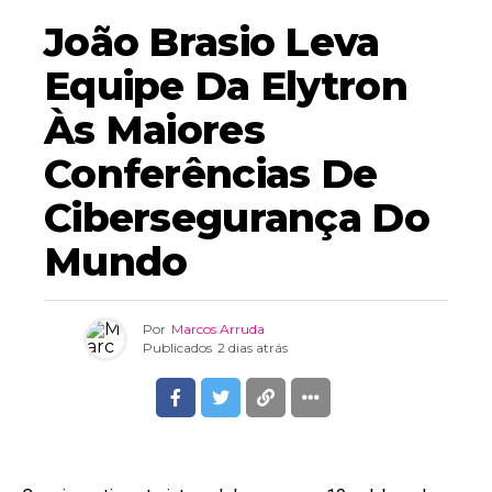
João Brasio Leva
Equipe Da Elytron
Às Maiores
Conferências De
Cibersegurança Do
Mundo
Por
Marcos Arruda
Publicados
2 dias atrás