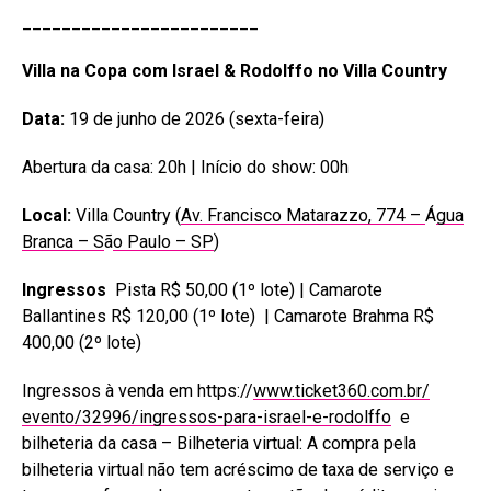
________________________
Villa na Copa com Israel & Rodolffo no Villa Country
Data:
19 de junho de 2026 (sexta-feira)
Abertura da casa: 20h | Início do show: 00h
Local:
Villa Country (
Av. Francisco Matarazzo, 774 –
Á
gua
Branca – S
ã
o Paulo – SP
)
Ingressos
Pista R$ 50,00 (1º lote) | Camarote
Ballantines R$ 120,00 (1º lote) | Camarote Brahma R$
400,00 (2º lote)
Ingressos à venda em https://
www.ticket360.com.br/
evento/32996/ingressos-para-
israel-e-rodolffo
e
bilheteria da casa – Bilheteria virtual: A compra pela
bilheteria virtual não tem acréscimo de taxa de serviço e