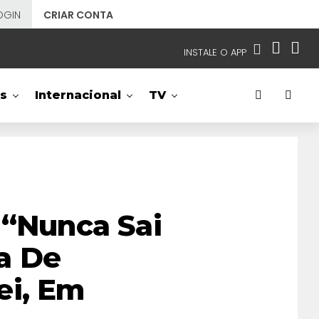
OGIN
CRIAR CONTA
INSTALE O APP
EMISSORAS
s
Internacional
TV
NOSSAS REDES
APP TV SBT
SBT
- SISTEMA BRASILEIRO DE TELEVISÃO
 “Nunca Sai
a De
ei, Em