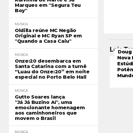
Marques em "Segura Teu
Boy"
MÚSICA
Oldilla reúne MC Negão
Original e MC Ryan SP em
"Quando a Casa Caiu"
Leia T
Doug 
MÚSICA
Nova 
Onze:20 desembarca em
Estúd
Santa Catarina com a turnê
Potên
“Luau do Onze:20” em noite
Mund
especial no Porto Belo Hall
MÚSICA
Gutto Soares lança
"Já Já Buzino Aí", uma
emocionante homenagem
aos caminhoneiros que
movem o Brasil
MÚSICA