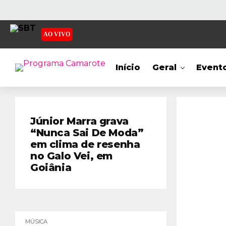
AO VIVO
Início
Geral
Event
Júnior Marra grava
“Nunca Sai De Moda”
em clima de resenha
no Galo Vei, em
Goiânia
MÚSICA