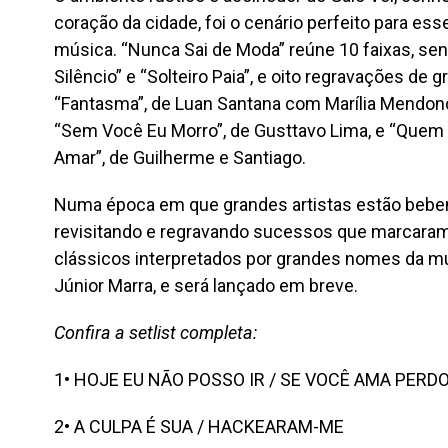
coração da cidade, foi o cenário perfeito para e
música. “Nunca Sai de Moda” reúne 10 faixas, sen
Silêncio” e “Solteiro Paia”, e oito regravações d
“Fantasma”, de Luan Santana com Marília Mendonç
“Sem Você Eu Morro”, de Gusttavo Lima, e “Que
Amar”, de Guilherme e Santiago.
Numa época em que grandes artistas estão beben
revisitando e regravando sucessos que marcaram 
clássicos interpretados por grandes nomes da mús
Júnior Marra, e será lançado em breve.
Confira a setlist completa:
1• HOJE EU NÃO POSSO IR / SE VOCÊ AMA PERD
2• A CULPA É SUA / HACKEARAM-ME