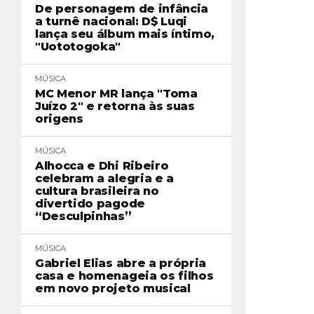
De personagem de infância
a turnê nacional: D$ Luqi
lança seu álbum mais íntimo,
"Uototogoka"
MÚSICA
MC Menor MR lança "Toma
Juízo 2" e retorna às suas
origens
MÚSICA
Alhocca e Dhi Ribeiro
celebram a alegria e a
cultura brasileira no
divertido pagode
“Desculpinhas”
MÚSICA
Gabriel Elias abre a própria
casa e homenageia os filhos
em novo projeto musical