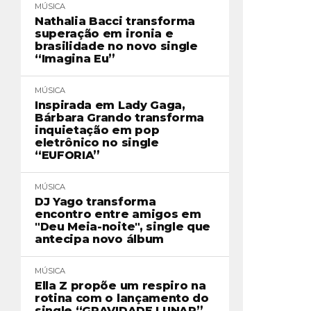
MÚSICA
Nathalia Bacci transforma
superação em ironia e
brasilidade no novo single
“Imagina Eu”
MÚSICA
Inspirada em Lady Gaga,
Bárbara Grando transforma
inquietação em pop
eletrônico no single
“EUFORIA”
MÚSICA
DJ Yago transforma
encontro entre amigos em
"Deu Meia-noite", single que
antecipa novo álbum
MÚSICA
Ella Z propõe um respiro na
rotina com o lançamento do
single “GRAVIDADE LUNAR”