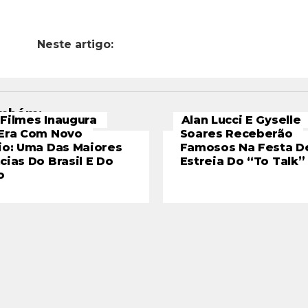
Neste artigo:
ambém:
Filmes Inaugura
Alan Lucci E Gyselle
Era Com Novo
Soares Receberão
io: Uma Das Maiores
Famosos Na Festa D
cias Do Brasil E Do
Estreia Do “To Talk”
o