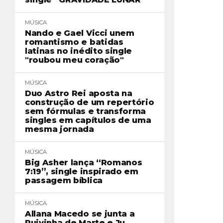
MÚSICA
Nando e Gael Vicci unem
romantismo e batidas
latinas no inédito single
"roubou meu coração"
MÚSICA
Duo Astro Rei aposta na
construção de um repertório
sem fórmulas e transforma
singles em capítulos de uma
mesma jornada
MÚSICA
Big Asher lança “Romanos
7:19”, single inspirado em
passagem bíblica
MÚSICA
Allana Macedo se junta a
Ruivinha de Marte e Ju