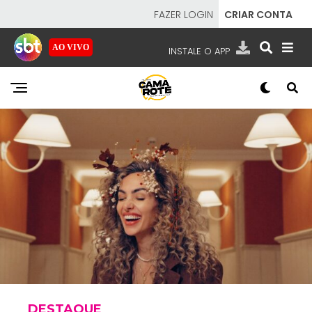
FAZER LOGIN
CRIAR CONTA
AO VIVO
INSTALE O APP
EMISSORAS
NOSSAS REDES
APP TV SBT
SBT
- SISTEMA BRASILEIRO DE TELEVISÃO
DESTAQUE