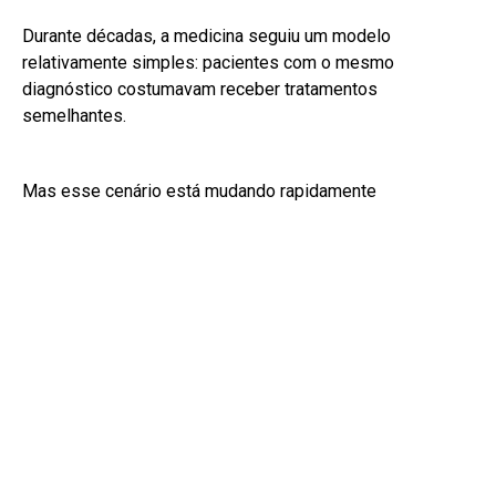
Durante décadas, a medicina seguiu um modelo
relativamente simples: pacientes com o mesmo
diagnóstico costumavam receber tratamentos
semelhantes.
Mas esse cenário está mudando rapidamente
Com os avanços da genômica, da biologia molecular e da
inteligência de dados, cresce uma nova abordagem que
promete transformar profundamente a saúde: a Medicina
de Precisão.
Segundo o médico, pesquisador e fundador do Instituto
Genoma, Dr. Pedro Andrade, essa transformação
representa uma das maiores revoluções da medicina