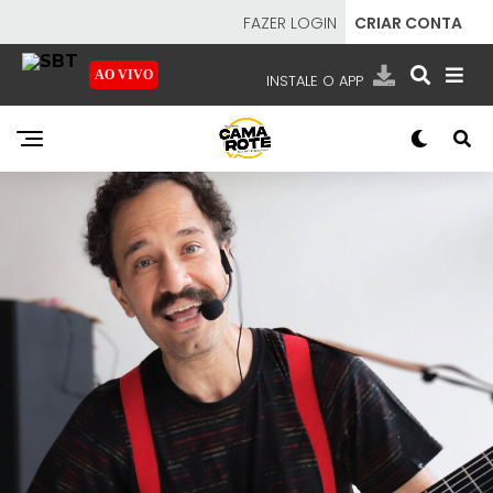
FAZER LOGIN
CRIAR CONTA
AO VIVO
INSTALE O APP
EMISSORAS
NOSSAS REDES
APP TV SBT
SBT
- SISTEMA BRASILEIRO DE TELEVISÃO