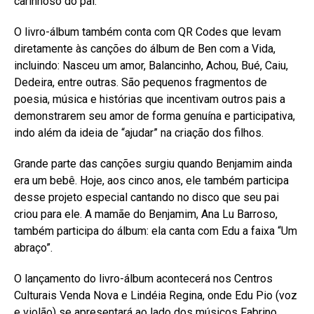
carinhoso do pai.
O livro-álbum também conta com QR Codes que levam
diretamente às canções do álbum de Ben com a Vida,
incluindo: Nasceu um amor, Balancinho, Achou, Bué, Caiu,
Dedeira, entre outras. São pequenos fragmentos de
poesia, música e histórias que incentivam outros pais a
demonstrarem seu amor de forma genuína e participativa,
indo além da ideia de “ajudar” na criação dos filhos.
Grande parte das canções surgiu quando Benjamim ainda
era um bebê. Hoje, aos cinco anos, ele também participa
desse projeto especial cantando no disco que seu pai
criou para ele. A mamãe do Benjamim, Ana Lu Barroso,
também participa do álbum: ela canta com Edu a faixa “Um
abraço”.
O lançamento do livro-álbum acontecerá nos Centros
Culturais Venda Nova e Lindéia Regina, onde Edu Pio (voz
e violão) se apresentará ao lado dos músicos Fabrino