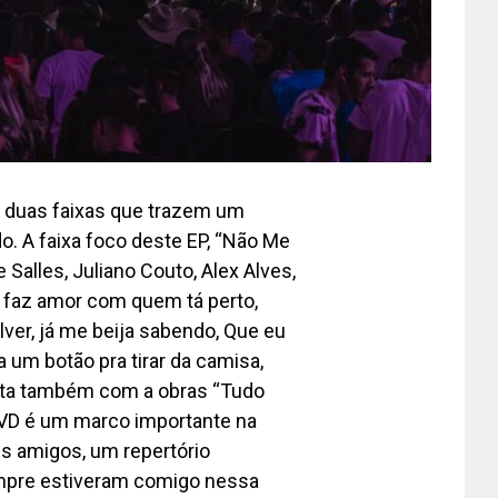
a duas faixas que trazem um
. A faixa foco deste EP, “Não Me
alles, Juliano Couto, Alex Alves,
em faz amor com quem tá perto,
ver, já me beija sabendo, Que eu
 um botão pra tirar da camisa,
onta também com a obras “Tudo
 DVD é um marco importante na
es amigos, um repertório
empre estiveram comigo nessa