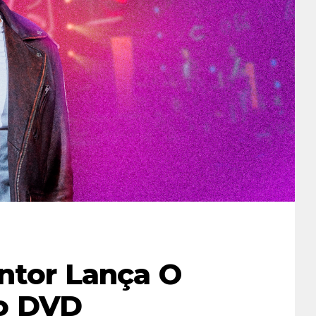
ntor Lança O
Do DVD