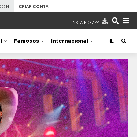
OGIN
CRIAR CONTA
INSTALE O APP
EMISSORAS
l
Famosos
Internacional
NOSSAS REDES
APP TV SBT
SBT
- SISTEMA BRASILEIRO DE TELEVISÃO