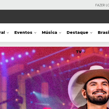
FAZER L
ral
Eventos
Música
Destaque
Brasi
TV