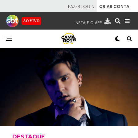
FAZER LOGIN
CRIAR CONTA
AO VIVO
INSTALE O APP
EMISSORAS
NOSSAS REDES
APP TV SBT
SBT
- SISTEMA BRASILEIRO DE TELEVISÃO
DESTAQUE