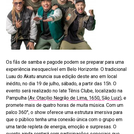
Os fãs de samba e pagode podem se preparar para uma
experiência inesquecível em Belo Horizonte. O tradicional
Luau do Akatu anuncia sua edição deste ano em local
inédito, no dia 19 de julho, sábado, a partir das 15h. O
evento será realizado no Iate Tênis Clube, localizado na
Pampulha (
Av. Otac
í
lio Negr
ã
o de Lima, 1650, S
ã
o Luiz
), e
promete mais de quatro horas de muita música. Com um
palco 360°, o show oferece uma estrutura imersiva para
que o público tenha uma conexão única com o grupo em
uma tarde repleta de energia, emoção e surpresas. O
evento ainda contará com participações especiais que