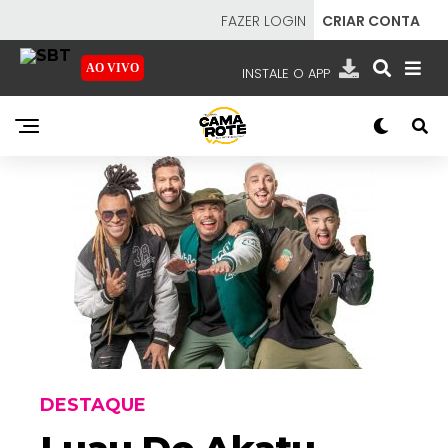
FAZER LOGIN
CRIAR CONTA
AO VIVO
INSTALE O APP
EMISSORAS
NOSSAS REDES
APP TV SBT
SBT
- SISTEMA BRASILEIRO DE TELEVISÃO
DESTAQUE