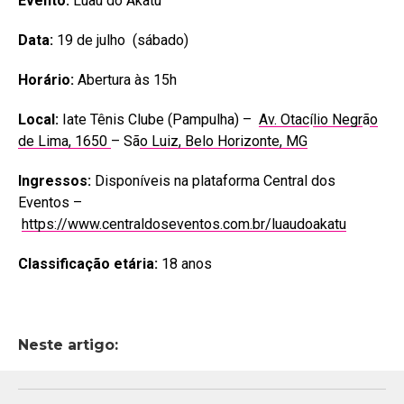
Evento:
Luau do Akatu
Data:
19 de julho (sábado)
Horário:
Abertura às 15h
Local:
Iate Tênis Clube (Pampulha) –
Av. Otac
í
lio Negr
ã
o
de Lima, 1650
– Sã
o Luiz, Belo Horizonte, MG
Ingressos:
Disponíveis na plataforma Central dos
Eventos –
https://www.centraldoseventos.com.br/luaudoakatu
Classificação etária:
18 anos
Neste artigo: