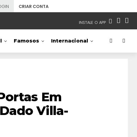
OGIN
CRIAR CONTA
INSTALE O APP
EMISSORAS
l
Famosos
Internacional
NOSSAS REDES
APP TV SBT
SBT
- SISTEMA BRASILEIRO DE TELEVISÃO
Portas Em
ado Villa-