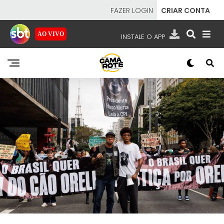
FAZER LOGIN
CRIAR CONTA
AO VIVO
INSTALE O APP
EMISSORAS
NOSSAS REDES
APP TV SBT
SBT
- SISTEMA BRASILEIRO DE TELEVISÃO