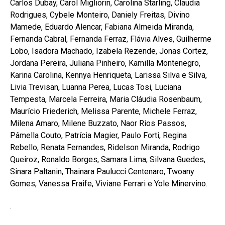
Carlos Dubay, Carol Migliorin, Carolina Starling, Claudia
Rodrigues, Cybele Monteiro, Daniely Freitas, Divino
Mamede, Eduardo Alencar, Fabiana Almeida Miranda,
Fernanda Cabral, Fernanda Ferraz, Flávia Alves, Guilherme
Lobo, Isadora Machado, Izabela Rezende, Jonas Cortez,
Jordana Pereira, Juliana Pinheiro, Kamilla Montenegro,
Karina Carolina, Kennya Henriqueta, Larissa Silva e Silva,
Livia Trevisan, Luanna Perea, Lucas Tosi, Luciana
Tempesta, Marcela Ferreira, Maria Cláudia Rosenbaum,
Maurício Friederich, Melissa Parente, Michele Ferraz,
Milena Amaro, Milene Buzzato, Naor Rios Passos,
Pâmella Couto, Patrícia Magier, Paulo Forti, Regina
Rebello, Renata Fernandes, Ridelson Miranda, Rodrigo
Queiroz, Ronaldo Borges, Samara Lima, Silvana Guedes,
Sinara Paltanin, Thainara Paulucci Centenaro, Twoany
Gomes, Vanessa Fraife, Viviane Ferrari e Yole Minervino.
.