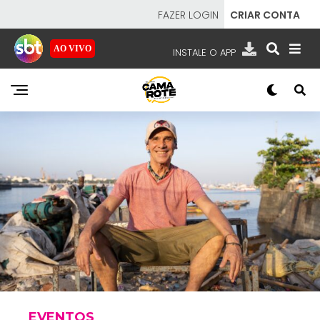
FAZER LOGIN
CRIAR CONTA
AO VIVO
INSTALE O APP
EMISSORAS
NOSSAS REDES
APP TV SBT
SBT
- SISTEMA BRASILEIRO DE TELEVISÃO
EVENTOS