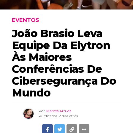
EVENTOS
João Brasio Leva
Equipe Da Elytron
Às Maiores
Conferências De
Cibersegurança Do
Mundo
Por
Marcos Arruda
Publicados
2 dias atrás