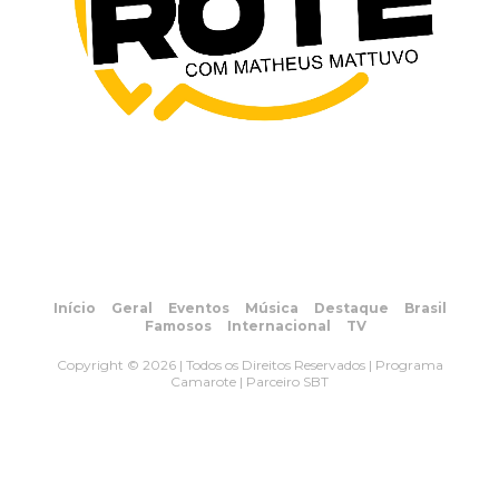
Início
Geral
Eventos
Música
Destaque
Brasil
Famosos
Internacional
TV
Copyright © 2026 | Todos os Direitos Reservados | Programa
Camarote | Parceiro SBT