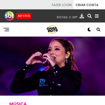
FAZER LOGIN
CRIAR CONTA
AO VIVO
INSTALE O APP
EMISSORAS
NOSSAS REDES
APP TV SBT
SBT
- SISTEMA BRASILEIRO DE TELEVISÃO
MÚSICA