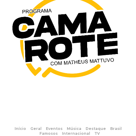
Início
Geral
Eventos
Música
Destaque
Brasil
Famosos
Internacional
TV