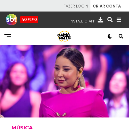
FAZER LOGIN
CRIAR CONTA
AO VIVO
INSTALE O APP
EMISSORAS
NOSSAS REDES
APP TV SBT
SBT
- SISTEMA BRASILEIRO DE TELEVISÃO
MÚSICA