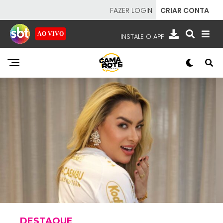
FAZER LOGIN
CRIAR CONTA
AO VIVO
INSTALE O APP
EMISSORAS
NOSSAS REDES
APP TV SBT
SBT
- SISTEMA BRASILEIRO DE TELEVISÃO
DESTAQUE