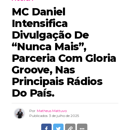
MC Daniel
Intensifica
Divulgação De
“Nunca Mais”,
Parceria Com Gloria
Groove, Nas
Principais Rádios
Do País.
Por
Matheus Mattuvo
Publicados
3 de julho de 2025