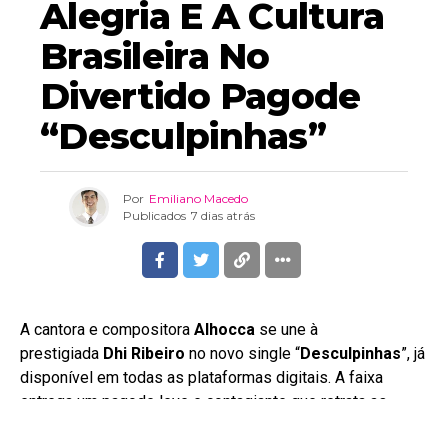
Alegria E A Cultura
Brasileira No
Divertido Pagode
“Desculpinhas”
Por
Emiliano Macedo
Publicados
7 dias atrás
A cantora e compositora
Alhocca
se une à
prestigiada
Dhi Ribeiro
no novo single “
Desculpinhas
”, já
disponível em todas as plataformas digitais. A faixa
entrega um pagode leve e contagiante que retrata as
peripécias e imprevistos do cotidiano urbano. Com bom