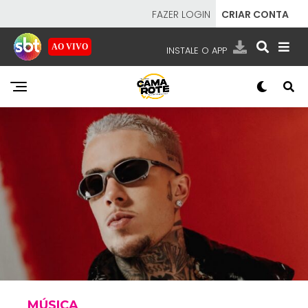
FAZER LOGIN
CRIAR CONTA
AO VIVO
INSTALE O APP
EMISSORAS
NOSSAS REDES
APP TV SBT
SBT
- SISTEMA BRASILEIRO DE TELEVISÃO
MÚSICA